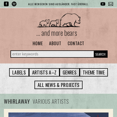
ALLE MENSCHEN SIND AUSLÄNDER. FAST ÜBERALL.
... and more bears
HOME
ABOUT
CONTACT
SEARCH
LABELS
ARTISTS A–Z
GENRES
THEME TIME
ALL NEWS & PROJECTS
WHIRLAWAY
VARIOUS ARTISTS