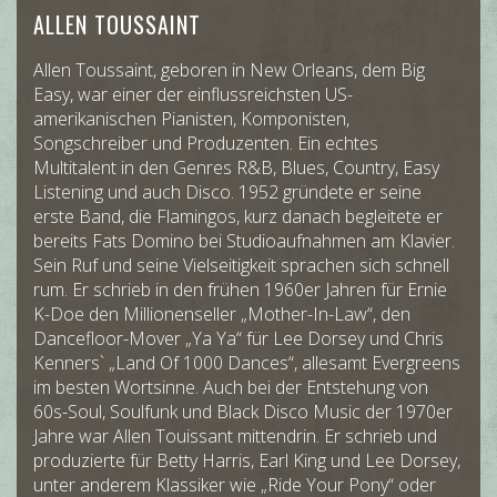
ALLEN TOUSSAINT
Allen Toussaint, geboren in New Orleans, dem Big
Easy, war einer der einflussreichsten US-
amerikanischen Pianisten, Komponisten,
Songschreiber und Produzenten. Ein echtes
Multitalent in den Genres R&B, Blues, Country, Easy
Listening und auch Disco. 1952 gründete er seine
erste Band, die Flamingos, kurz danach begleitete er
bereits Fats Domino bei Studioaufnahmen am Klavier.
Sein Ruf und seine Vielseitigkeit sprachen sich schnell
rum. Er schrieb in den frühen 1960er Jahren für Ernie
K-Doe den Millionenseller „Mother-In-Law“, den
Dancefloor-Mover „Ya Ya“ für Lee Dorsey und Chris
Kenners` „Land Of 1000 Dances“, allesamt Evergreens
im besten Wortsinne. Auch bei der Entstehung von
60s-Soul, Soulfunk und Black Disco Music der 1970er
Jahre war Allen Touissant mittendrin. Er schrieb und
produzierte für Betty Harris, Earl King und Lee Dorsey,
unter anderem Klassiker wie „Ride Your Pony“ oder