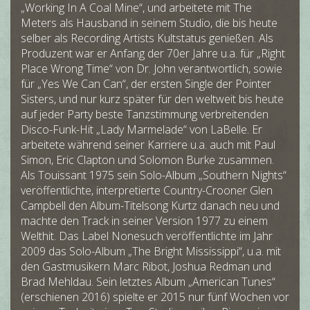
„Working In A Coal Mine“, und arbeitete mit The
Meters als Hausband in seinem Studio, die bis heute
selber als Recording Artists Kultstatus genießen. Als
Produzent war er Anfang der 70er Jahre u.a. für „Right
Place Wrong Time“ von Dr. John verantwortlich, sowie
für „Yes We Can Can“, der ersten Single der Pointer
Sisters, und nur kurz später für den weltweit bis heute
auf jeder Party beste Tanzstimmung verbreitenden
Disco-Funk-Hit „Lady Marmelade“ von LaBelle. Er
arbeitete während seiner Karriere u.a. auch mit Paul
Simon, Eric Clapton und Solomon Burke zusammen.
Als Touissant 1975 sein Solo-Album „Southern Nights“
veröffentlichte, interpretierte Country-Crooner Glen
Campbell den Album-Titelsong Kurtz danach neu und
machte den Track in seiner Version 1977 zu einem
Welthit. Das Label Nonesuch veröffentlichte im Jahr
2009 das Solo-Album „The Bright Mississippi“, u.a. mit
den Gastmusikern Marc Ribot, Joshua Redman und
Brad Mehldau. Sein letztes Album „American Tunes“
(erschienen 2016) spielte er 2015 nur fünf Wochen vor