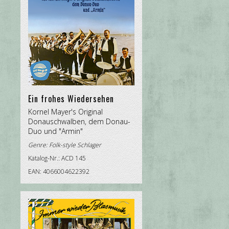
Ein frohes Wiedersehen
Kornel Mayer's Original
Donauschwalben, dem Donau-
Duo und "Armin"
Genre:
Folk-style Schlager
Katalog-Nr.: ACD 145
EAN: 4066004622392