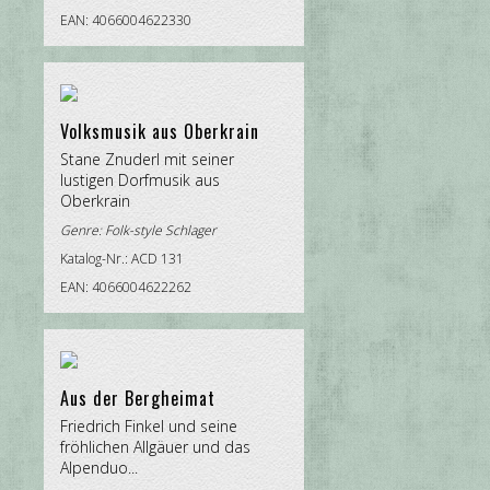
EAN: 4066004622330
Volksmusik aus Oberkrain
Stane Znuderl mit seiner
lustigen Dorfmusik aus
Oberkrain
Genre:
Folk-style Schlager
Katalog-Nr.: ACD 131
EAN: 4066004622262
Aus der Bergheimat
Friedrich Finkel und seine
fröhlichen Allgäuer und das
Alpenduo...