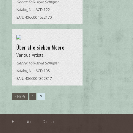
Genre:
Folk-style Schlager
Katalog-Nr.: ACD 122
EAN: 4066004622170
Über alle sieben Meere
Various Artists
Genre:
Folk-style Schlager
Katalog-Nr.: ACD 105
EAN: 4066004802817
< PREV
1
2
Home
About
Contact