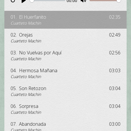
00:00
Restart
Pause
Play
Unmute
Mute
01.
El Huerfanito
02:35
Cuarteto Machin
02.
Orejas
02:49
Cuarteto Machin
03.
No Vuelvas por Aquí
02:56
Cuarteto Machin
04.
Hermosa Mañana
03:03
Cuarteto Machin
05.
Son Retozon
03:04
Cuarteto Machin
06.
Sorpresa
03:04
Cuarteto Machin
07.
Abandonada
03:00
Cuarteto Machin