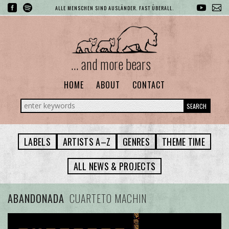
ALLE MENSCHEN SIND AUSLÄNDER. FAST ÜBERALL.
... and more bears
HOME
ABOUT
CONTACT
SEARCH
LABELS
ARTISTS A–Z
GENRES
THEME TIME
ALL NEWS & PROJECTS
ABANDONADA
CUARTETO MACHIN